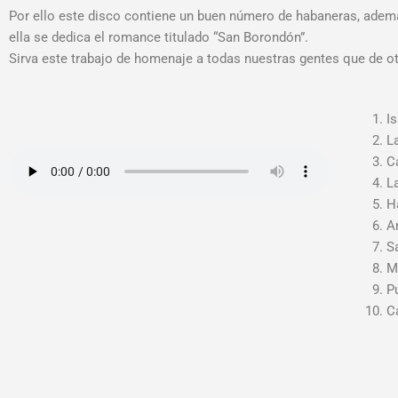
Por ello este disco contiene un buen número de habaneras, ademá
ella se dedica el romance titulado “San Borondón”.
Sirva este trabajo de homenaje a todas nuestras gentes que de ot
I
L
C
L
H
A
S
M
P
C