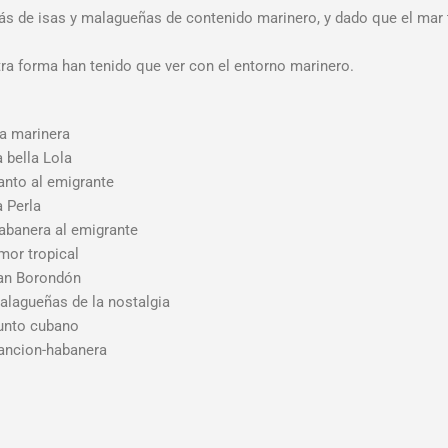
s de isas y malagueñas de contenido marinero, y dado que el mar 
ra forma han tenido que ver con el entorno marinero.
sa marinera
a bella Lola
anto al emigrante
a Perla
abanera al emigrante
mor tropical
an Borondón
alagueñas de la nostalgia
unto cubano
ancion-habanera